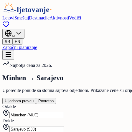
Letovi
Smeštaj
Destinacije
Aktivnosti
Vodiči
sr
SR
EN
Započni planiranje
Najbolja cena za 2026.
Minhen
→
Sarajevo
Uporedite ponude sa stotina sajtova odjednom. Prikazane cene su orij
U jednom pravcu
Povratno
Odakle
Dokle