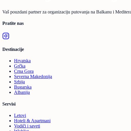
Vaš pouzdani partner za organizaciju putovanja na Balkanu i Mediter
Pratite nas
Destinacije
Hrvatska
Grčka
Crna Gora
Severna Makedonija
Srbija
Bugarska
Albanija
Servisi
Letovi
Hoteli & Apartmani
Vodiči i saveti