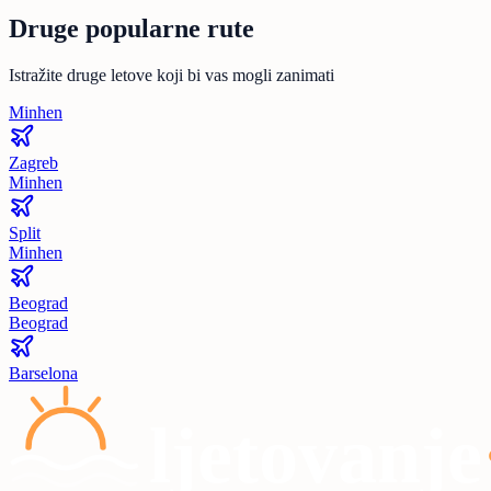
Druge popularne rute
Istražite druge letove koji bi vas mogli zanimati
Minhen
Zagreb
Minhen
Split
Minhen
Beograd
Beograd
Barselona