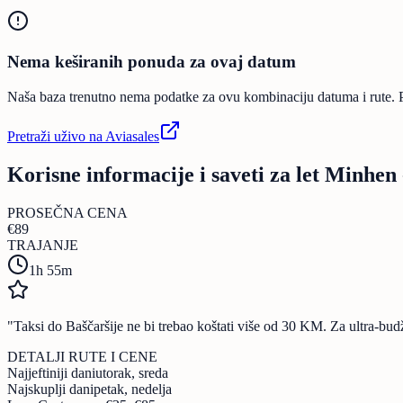
Nema keširanih ponuda za ovaj datum
Naša baza trenutno nema podatke za ovu kombinaciju datuma i rute. Pok
Pretraži uživo na Aviasales
Korisne informacije i saveti za let Minhen
PROSEČNA CENA
€
89
TRAJANJE
1h 55m
"
Taksi do Baščaršije ne bi trebao koštati više od 30 KM. Za ultra-budž
DETALJI RUTE I CENE
Najjeftiniji dani
utorak, sreda
Najskuplji dani
petak, nedelja