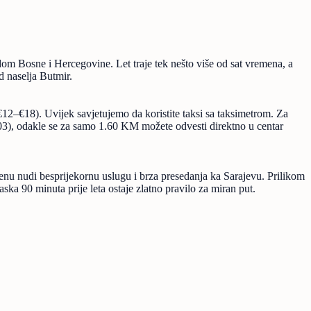
dom Bosne i Hercegovine. Let traje tek nešto više od sat vremena, a
d naselja Butmir.
12–€18). Uvijek savjetujemo da koristite taksi sa taksimetrom. Za
a 103), odakle se za samo 1.60 KM možete odvesti direktno u centar
enu nudi besprijekornu uslugu i brza presedanja ka Sarajevu. Prilikom
a 90 minuta prije leta ostaje zlatno pravilo za miran put.