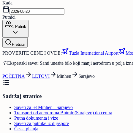
Kada
Putnici
1
Putnik
Pretraži
PROVERITE CENE I OVDE:
Tuzla International Airport
Mos
💡
Ekspertski savet: Sami unesite bilo koji manji aerodrom u polja iznad
POČETNA
LETOVI
Minhen
Sarajevo
Sadržaj stranice
Saveti za let Minhen - Sarajevo
Transport od aerodroma Butmir (Sarajevo) do centra
Putna dokumenta i vize
Saveti za putnike iz dijaspore
Česta pitanja