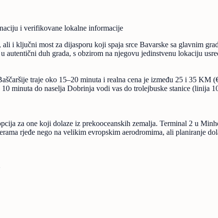
naciju i verifikovane lokalne informacije
ali i ključni most za dijasporu koji spaja srce Bavarske sa glavnim gra
u autentični duh grada, s obzirom na njegovu jedinstvenu lokaciju usre
Baščaršije traje oko 15–20 minuta i realna cena je između 25 i 35 KM (€
od 10 minuta do naselja Dobrinja vodi vas do trolejbuske stanice (linij
 opcija za one koji dolaze iz prekooceanskih zemalja. Terminal 2 u Minh
ama rjeđe nego na velikim evropskim aerodromima, ali planiranje dolask
a