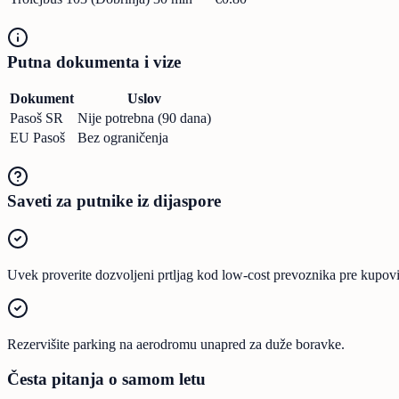
Putna dokumenta i vize
Dokument
Uslov
Pasoš SR
Nije potrebna (90 dana)
EU Pasoš
Bez ograničenja
Saveti za putnike iz dijaspore
Uvek proverite dozvoljeni prtljag kod low-cost prevoznika pre kupov
Rezervišite parking na aerodromu unapred za duže boravke.
Česta pitanja o samom letu