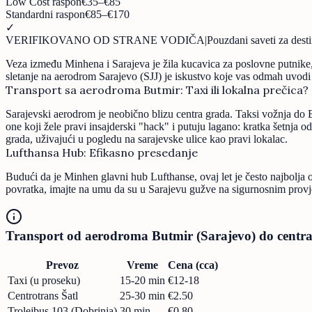
Low Cost raspon
€35–€85
Standardni raspon
€85–€170
✓
VERIFIKOVANO OD STRANE VODIČA
|
Pouzdani saveti za desti
Veza između Minhena i Sarajeva je žila kucavica za poslovne putnike, 
sletanje na aerodrom Sarajevo (SJJ) je iskustvo koje vas odmah uvodi 
Transport sa aerodroma Butmir: Taxi ili lokalna prečica?
Sarajevski aerodrom je neobično blizu centra grada. Taksi vožnja do 
one koji žele pravi insajderski "hack" i putuju lagano: kratka šetnja 
grada, uživajući u pogledu na sarajevske ulice kao pravi lokalac.
Lufthansa Hub: Efikasno presedanje
Budući da je Minhen glavni hub Lufthanse, ovaj let je često najbolja
povratka, imajte na umu da su u Sarajevu gužve na sigurnosnim provjer
Transport od aerodroma Butmir (Sarajevo) do centr
Prevoz
Vreme
Cena (cca)
Taxi (u proseku)
15-20 min
€12-18
Centrotrans Šatl
25-30 min
€2.50
Trolejbus 103 (Dobrinja)
30 min
€0.80