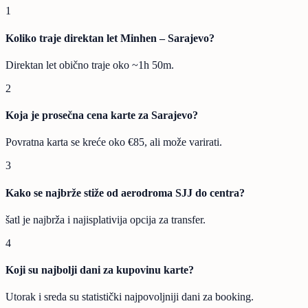
1
Koliko traje direktan let Minhen – Sarajevo?
Direktan let obično traje oko ~1h 50m.
2
Koja je prosečna cena karte za Sarajevo?
Povratna karta se kreće oko €85, ali može varirati.
3
Kako se najbrže stiže od aerodroma SJJ do centra?
šatl je najbrža i najisplativija opcija za transfer.
4
Koji su najbolji dani za kupovinu karte?
Utorak i sreda su statistički najpovoljniji dani za booking.