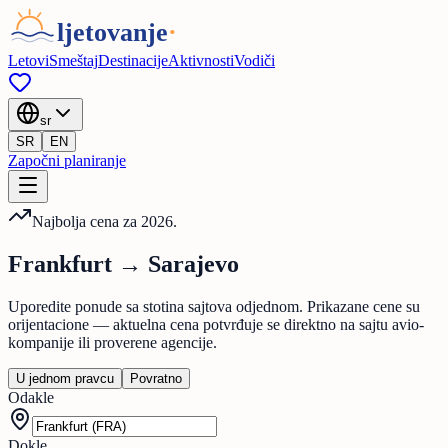
Letovi
Smeštaj
Destinacije
Aktivnosti
Vodiči
sr
SR
EN
Započni planiranje
Najbolja cena za 2026.
Frankfurt
→
Sarajevo
Uporedite ponude sa stotina sajtova odjednom. Prikazane cene su
orijentacione — aktuelna cena potvrđuje se direktno na sajtu avio-
kompanije ili proverene agencije.
U jednom pravcu
Povratno
Odakle
Dokle