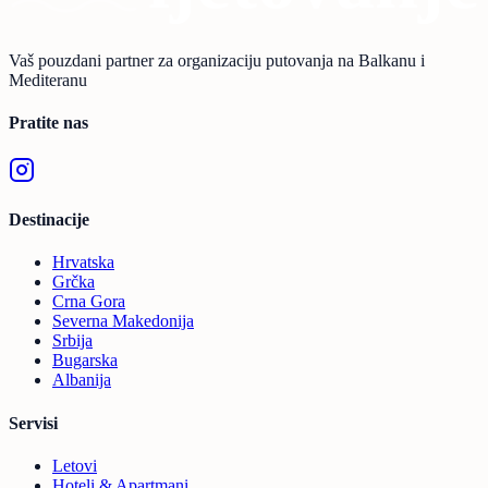
Vaš pouzdani partner za organizaciju putovanja na Balkanu i
Mediteranu
Pratite nas
Destinacije
Hrvatska
Grčka
Crna Gora
Severna Makedonija
Srbija
Bugarska
Albanija
Servisi
Letovi
Hoteli & Apartmani