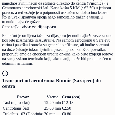
najjednostavniji način da stignete direktno do centra (Vijećnica) je
Centrotrans aerodromski šatl. Karta košta 5 KM (~€2.50) u jednom
pravcu, a red vožnje je u potpunosti usklađen sa dolascima letova,
što je uvek isplativija opcija nego samostalno traženje taksija u
trenutku najveće gužve.
Strateški izbor za dijasporu
Frankfurt je omiljena tačka za dijasporu jer nudi najbrže veze za one
koji lete iz Amerike ili Australije. Na samom aerodromu u Sarajevu,
carina i pasoška kontrola su generalno efikasne, ali budite spremni
na duže čekanje tokom ljetnih mjeseci i praznika. Kod povratka,
preporučujemo da check-in uradite on-line kako biste izbjegli redove
na sarajevskom terminalu koji, iako manji, može biti preopterećen u
udarnim terminima.
Transport od aerodroma Butmir (Sarajevo) do
centra
Prevoz
Vreme
Cena (cca)
Taxi (u proseku)
15-20 min
€12-18
Centrotrans Šatl
25-30 min
€2.50
Trolejbus 103 (Dobrinja)
30 min
€0.80