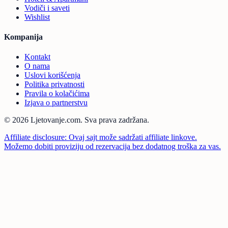
Vodiči i saveti
Wishlist
Kompanija
Kontakt
O nama
Uslovi korišćenja
Politika privatnosti
Pravila o kolačićima
Izjava o partnerstvu
© 2026 Ljetovanje.com.
Sva prava zadržana.
Affiliate disclosure: Ovaj sajt može sadržati affiliate linkove.
Možemo dobiti proviziju od rezervacija bez dodatnog troška za vas.