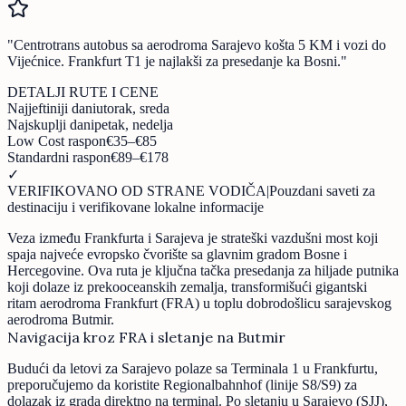
"
Centrotrans autobus sa aerodroma Sarajevo košta 5 KM i vozi do
Vijećnice. Frankfurt T1 je najlakši za presedanje ka Bosni.
"
DETALJI RUTE I CENE
Najjeftiniji dani
utorak, sreda
Najskuplji dani
petak, nedelja
Low Cost raspon
€35–€85
Standardni raspon
€89–€178
✓
VERIFIKOVANO OD STRANE VODIČA
|
Pouzdani saveti za
destinaciju i verifikovane lokalne informacije
Veza između Frankfurta i Sarajeva je strateški vazdušni most koji
spaja najveće evropsko čvorište sa glavnim gradom Bosne i
Hercegovine. Ova ruta je ključna tačka presedanja za hiljade putnika
koji dolaze iz prekooceanskih zemalja, transformišući gigantski
ritam aerodroma Frankfurt (FRA) u toplu dobrodošlicu sarajevskog
aerodroma Butmir.
Navigacija kroz FRA i sletanje na Butmir
Budući da letovi za Sarajevo polaze sa Terminala 1 u Frankfurtu,
preporučujemo da koristite Regionalbahnhof (linije S8/S9) za
dolazak iz grada direktno na terminal. Po sletanju u Sarajevo (SJJ),