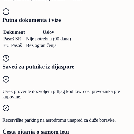
Putna dokumenta i vize
Dokument
Uslov
Pasoš SR
Nije potrebna (90 dana)
EU Pasoš
Bez ograničenja
Saveti za putnike iz dijaspore
Uvek proverite dozvoljeni prtljag kod low-cost prevoznika pre
kupovine.
Rezervišite parking na aerodromu unapred za duže boravke.
Česta pitanja o samom letu