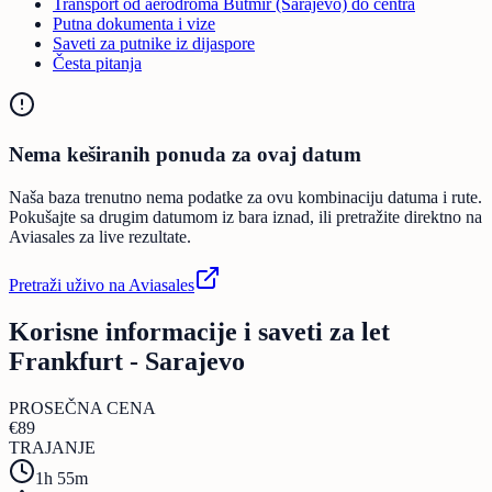
Transport od aerodroma Butmir (Sarajevo) do centra
Putna dokumenta i vize
Saveti za putnike iz dijaspore
Česta pitanja
Nema keširanih ponuda za ovaj datum
Naša baza trenutno nema podatke za ovu kombinaciju datuma i rute.
Pokušajte sa drugim datumom iz bara iznad, ili pretražite direktno na
Aviasales za live rezultate.
Pretraži uživo na Aviasales
Korisne informacije i saveti za let
Frankfurt - Sarajevo
PROSEČNA CENA
€
89
TRAJANJE
1h 55m