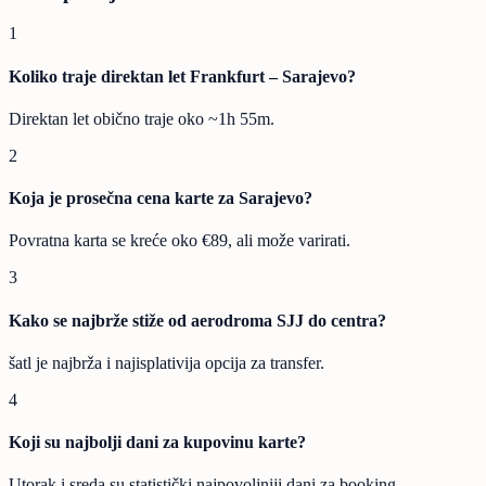
1
Koliko traje direktan let Frankfurt – Sarajevo?
Direktan let obično traje oko ~1h 55m.
2
Koja je prosečna cena karte za Sarajevo?
Povratna karta se kreće oko €89, ali može varirati.
3
Kako se najbrže stiže od aerodroma SJJ do centra?
šatl je najbrža i najisplativija opcija za transfer.
4
Koji su najbolji dani za kupovinu karte?
Utorak i sreda su statistički najpovoljniji dani za booking.