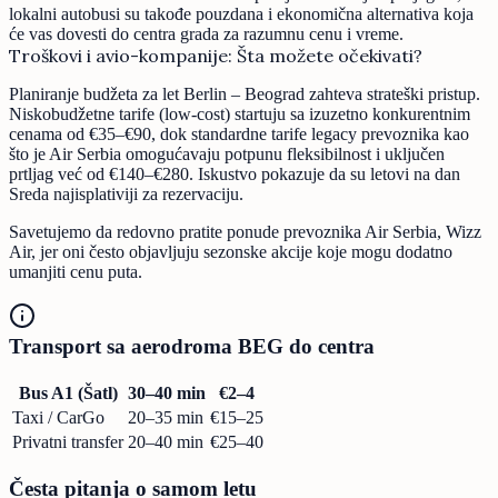
lokalni autobusi su takođe pouzdana i ekonomična alternativa koja
će vas dovesti do centra grada za razumnu cenu i vreme.
Troškovi i avio-kompanije: Šta možete očekivati?
Planiranje budžeta za let Berlin – Beograd zahteva strateški pristup.
Niskobudžetne tarife (low-cost) startuju sa izuzetno konkurentnim
cenama od €35–€90, dok standardne tarife legacy prevoznika kao
što je Air Serbia omogućavaju potpunu fleksibilnost i uključen
prtljag već od €140–€280. Iskustvo pokazuje da su letovi na dan
Sreda najisplativiji za rezervaciju.
Savetujemo da redovno pratite ponude prevoznika Air Serbia, Wizz
Air, jer oni često objavljuju sezonske akcije koje mogu dodatno
umanjiti cenu puta.
Transport sa aerodroma BEG do centra
Bus A1 (Šatl)
30–40 min
€2–4
Taxi / CarGo
20–35 min
€15–25
Privatni transfer
20–40 min
€25–40
Česta pitanja o samom letu