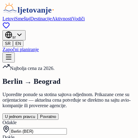
Letovi
Smeštaj
Destinacije
Aktivnosti
Vodiči
sr
SR
EN
Započni planiranje
Najbolja cena za 2026.
Berlin
→
Beograd
Uporedite ponude sa stotina sajtova odjednom. Prikazane cene su
orijentacione — aktuelna cena potvrđuje se direktno na sajtu avio-
kompanije ili proverene agencije.
U jednom pravcu
Povratno
Odakle
Dokle