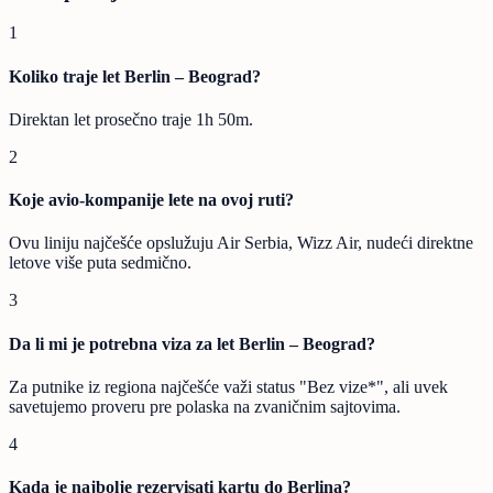
1
Koliko traje let Berlin – Beograd?
Direktan let prosečno traje 1h 50m.
2
Koje avio-kompanije lete na ovoj ruti?
Ovu liniju najčešće opslužuju Air Serbia, Wizz Air, nudeći direktne
letove više puta sedmično.
3
Da li mi je potrebna viza za let Berlin – Beograd?
Za putnike iz regiona najčešće važi status "Bez vize*", ali uvek
savetujemo proveru pre polaska na zvaničnim sajtovima.
4
Kada je najbolje rezervisati kartu do Berlina?