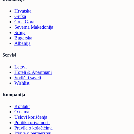
Hrvatska
Grčka
Crna Gora
Severna Makedonija
Srbija
Bugarska
Albanija
Servisi
Letovi
Hoteli & Apartmani
Vodiči i saveti
Wishlist
Kompanija
Kontakt
O nama
Uslovi korišćenja
Politika privatnosti
Pravila o kolačićima
Izjava o partnerstvu