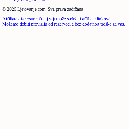
© 2026 Ljetovanje.com.
Sva prava zadržana.
Affiliate disclosure: Ovaj sajt može sadržati affiliate linkove.
Možemo dobiti proviziju od rezervacija bez dodatnog troška za vas.