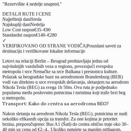
"
Rezervišite 4 nedelje unapred.
"
DETALJI RUTE I CENE
Najjeftiniji dani
Sreda
Najskuplji dani
Nedelja
Low Cost raspon
€35–€90
Standardni raspon
€140–€280
✓
VERIFIKOVANO OD STRANE VODIČA
|
Pouzdani saveti za
destinaciju i verifikovane lokalne informacije
Letovi na relaciji Berlin – Beograd predstavljaju jednu od
najvitalnijih vazdušnih veza u regionu, povezujući evropsku
metropolu i srce Nemačke sa srce Balkana i prestonicu kulture.
Polazak sa beogradske baze na aerodromom Brandenburg (BER)
vodi vas direktno u srce evropskih dešavanja, sletanjem na aerodrom
Nikola Tesla (BEG) za svega 1h 50m. Ova ruta je podjednako
popularna među poslovnim putnicima i turistima koji traže brzi beg
u metropolu.
Transport: Kako do centra sa aerodroma BEG?
Nakon sletanja na aerodrom Nikola Tesla (BEG), putnicima se nudi
nekoliko efikasnih opcija za transfer. Za one kojima je prioritet
brzina, preporučujemo: Bus A1 (Šatl) do centra obično traje oko 30–
40 min uz cenu od €2–4.. Ukoliko putujete sa manjim prtljagom,