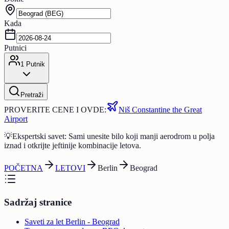
Kada
Putnici
1
Putnik
Pretraži
PROVERITE CENE I OVDE:
Niš Constantine the Great
Airport
💡
Ekspertski savet: Sami unesite bilo koji manji aerodrom u polja
iznad i otkrijte jeftinije kombinacije letova.
POČETNA
LETOVI
Berlin
Beograd
Sadržaj stranice
Saveti za let Berlin - Beograd