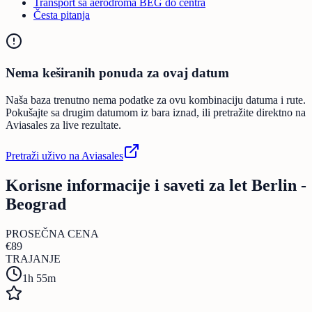
Transport sa aerodroma BEG do centra
Česta pitanja
Nema keširanih ponuda za ovaj datum
Naša baza trenutno nema podatke za ovu kombinaciju datuma i rute.
Pokušajte sa drugim datumom iz bara iznad, ili pretražite direktno na
Aviasales za live rezultate.
Pretraži uživo na Aviasales
Korisne informacije i saveti za let Berlin -
Beograd
PROSEČNA CENA
€
89
TRAJANJE
1h 55m